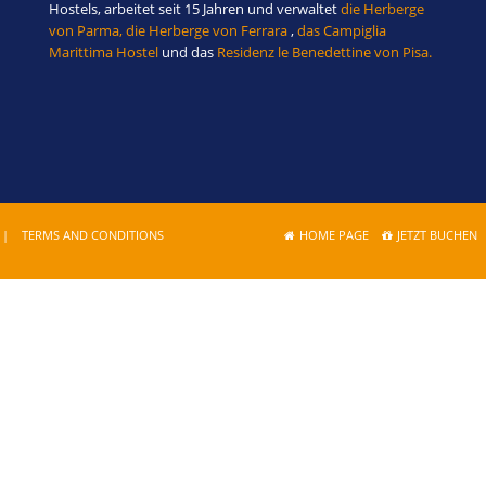
Hostels, arbeitet seit 15 Jahren und verwaltet
die Herberge
von Parma,
die Herberge von Ferrara
,
das Campiglia
Marittima Hostel
und das
Residenz le Benedettine von Pisa.
|
TERMS AND CONDITIONS
HOME PAGE
JETZT BUCHEN