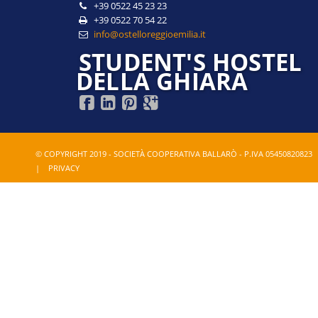
+39 0522 45 23 23
+39 0522 70 54 22
info@ostelloreggioemilia.it
STUDENT'S HOSTEL
DELLA GHIARA
© COPYRIGHT 2019 - SOCIETÀ COOPERATIVA BALLARÒ - P.IVA 05450820823
|
PRIVACY