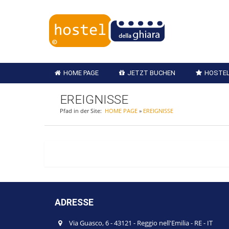
HOME PAGE
JETZT BUCHEN
HOSTEL
EREIGNISSE
Pfad in der Site:
HOME PAGE
»
EREIGNISSE
ADRESSE
Via Guasco, 6
-
43121
-
Reggio nell'Emilia
-
RE
-
IT